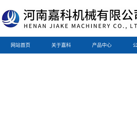
网站首页
关于嘉科
产品中心