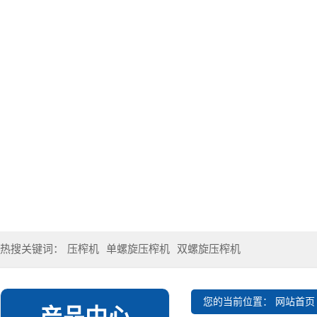
热搜关键词：
压榨机
单螺旋压榨机
双螺旋压榨机
您的当前位置：
网站首页