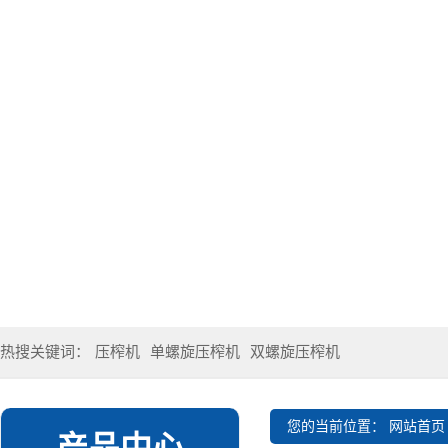
热搜关键词：
压榨机
单螺旋压榨机
双螺旋压榨机
您的当前位置：
网站首页