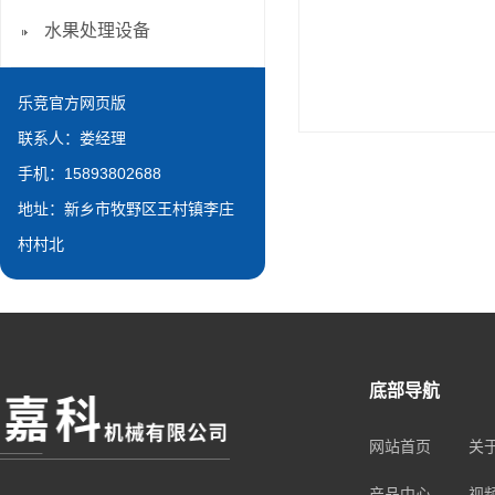
水果处理设备
乐竞官方网页版
联系人：娄经理
手机：15893802688
地址：新乡市牧野区王村镇李庄
村村北
底部导航
网站首页
关
产品中心
视