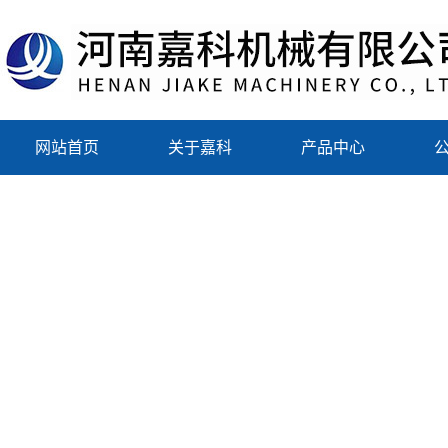
网站首页
关于嘉科
产品中心