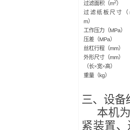
2
过滤面积（
m
）
过滤纸板尺寸（
m
）
工作压力（
MPa
）
压差（
MPa
）
丝杠行程（
mm
）
外形尺寸（
mm
）
（长×宽×高）
重量（
kg
）
三、设备
本机
紧装置、