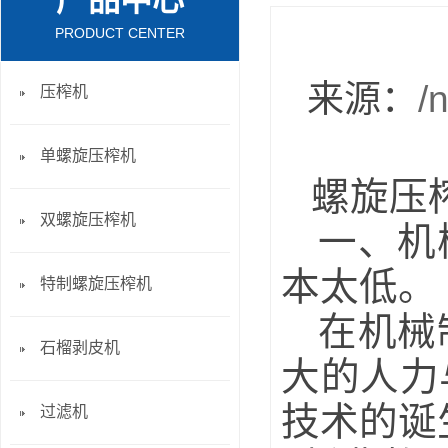
产品中心
PRODUCT CENTER
来源：
/
压榨机
单螺旋压榨机
螺旋压榨
双螺旋压榨机
一、机
本太低。
特制螺旋压榨机
在机械
石榴剥皮机
大的人力
技术的诞
过滤机