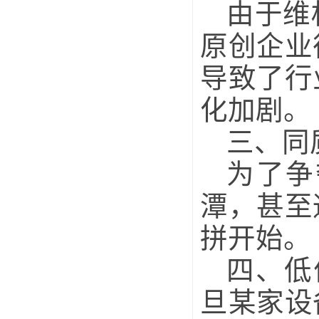
由于维
原创企业
导致了行
化加剧。
三、
同
为了争
潭，甚至
拼开始。
四、低
旦某家设