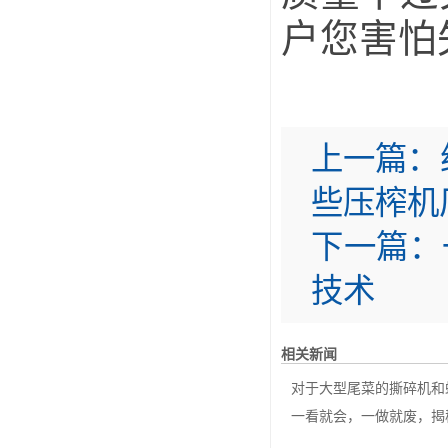
户您害怕
上一篇：
些压榨机
下一篇：
技术
相关新闻
对于大型尾菜的撕碎机和螺旋压榨机性能
一看就会，一做就废，揭秘