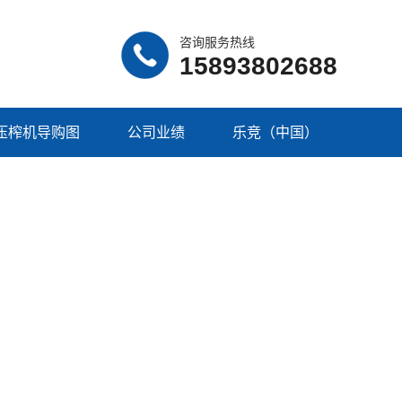
咨询服务热线
15893802688
压榨机导购图
公司业绩
乐竞（中国）