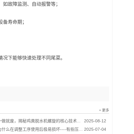
，如故障监测、自动报警等；
设备寿命期；
情况下能够快速处理不同尾菜。
+ 更多
做就废，揭秘鸡粪脱水机螺旋的核心技术...
2025-08-12
调整工序使用后极易损坏----有些压榨机厂家根本不知道的知识...
2025-07-04