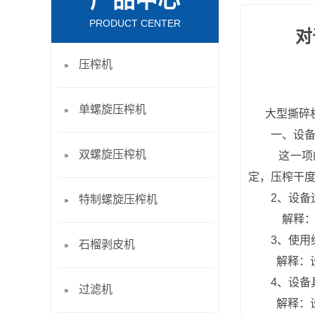
产品中心
PRODUCT CENTER
对
压榨机
单螺旋压榨机
大型撕碎机
一、设备生
双螺旋压榨机
这一项的解
定，压榨干
2、设备运
特制螺旋压榨机
解释：设备
3、使用维
石榴剥皮机
解释：设备
4、设备具
过滤机
解释：设备