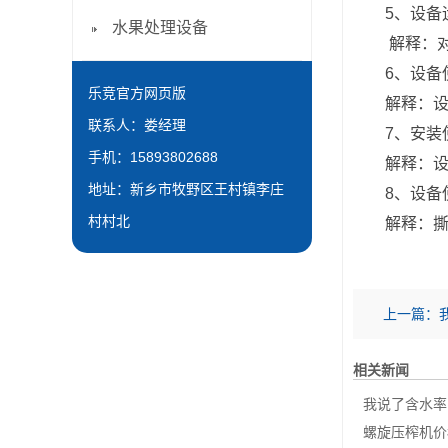
5、设备运
水果处理设备
解释：对于
6、设备使
乐竞官方网页版
解释：设备
联系人：娄经理
7、安装使用
手机：15893802688
解释：设备
地址：新乡市牧野区王村镇李庄
8、设备使
村村北
解释：撕碎
上一篇：
相关新闻
我说了含水率的
螺旋压榨机价