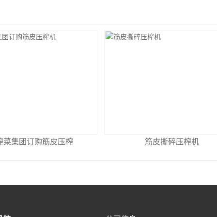
榨菜集团订购筋皮压榨
筋皮撕碎压榨机