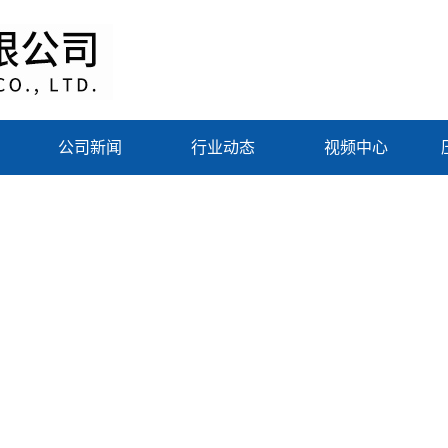
公司新闻
行业动态
视频中心