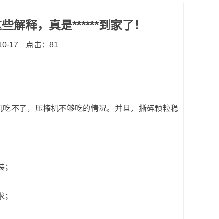
释，真是******到家了！
0-17
点击：81
吃不了，压榨机不够吃的情况。并且，撕碎颗粒稳
装；
求；