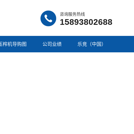
咨询服务热线
15893802688
压榨机导购图
公司业绩
乐竞（中国）