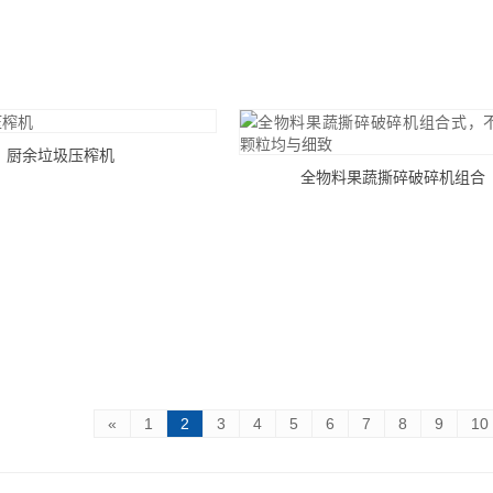
厨余垃圾压榨机
全物料果蔬撕碎破碎机组合
«
1
2
3
4
5
6
7
8
9
10