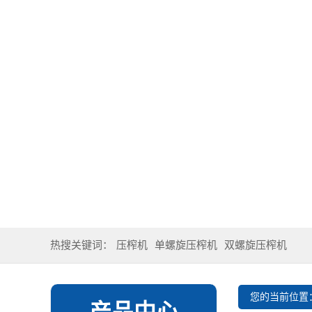
热搜关键词：
压榨机
单螺旋压榨机
双螺旋压榨机
您的当前位置