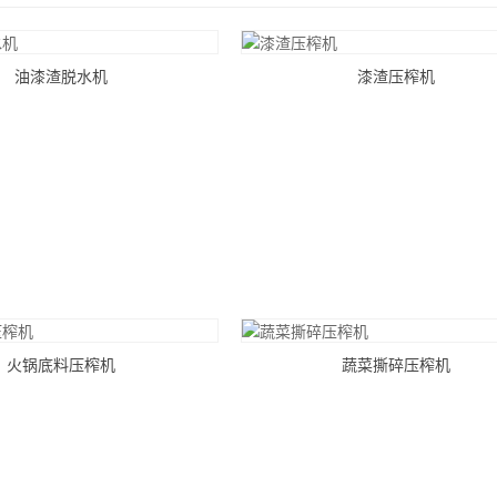
油漆渣脱水机
漆渣压榨机
火锅底料压榨机
蔬菜撕碎压榨机