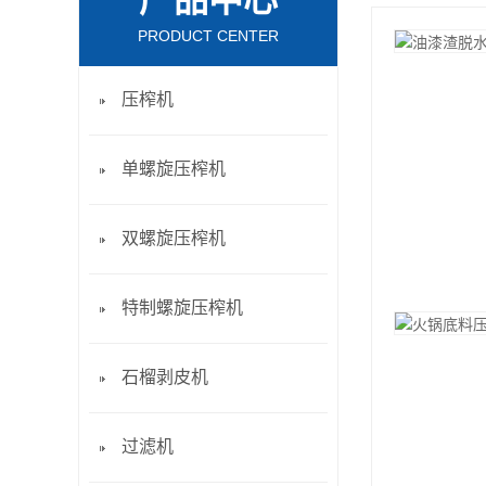
产品中心
PRODUCT CENTER
压榨机
单螺旋压榨机
双螺旋压榨机
特制螺旋压榨机
石榴剥皮机
过滤机