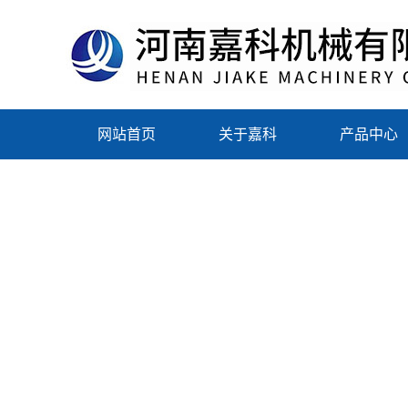
网站首页
关于嘉科
产品中心