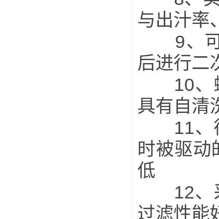
与出汁率
9、可以
后进行二
10、螺
具有自清
11、德
时被驱动
低
12、采
过滤性能