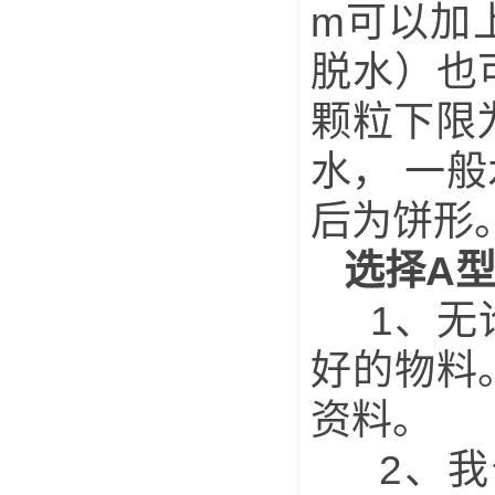
m可以加
脱水）也
颗粒下限
水， 一
后为饼形
选择
A
1、无论
好的物料
资料。
2、我公