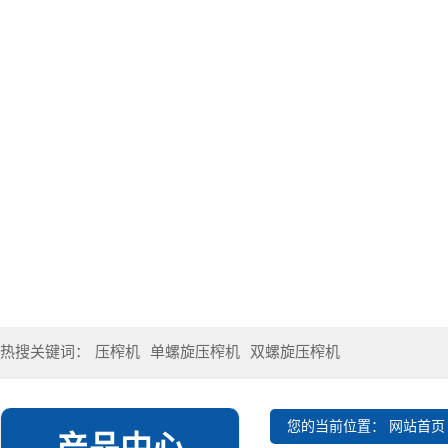
热搜关键词：
压榨机
单螺旋压榨机
双螺旋压榨机
您的当前位置：
网站首页