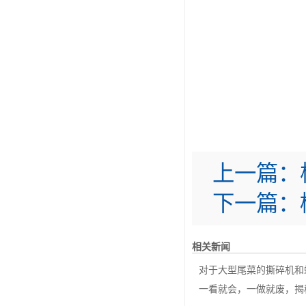
上一篇：
下一篇：
相关新闻
对于大型尾菜的撕碎机和螺旋压榨机性能
一看就会，一做就废，揭秘